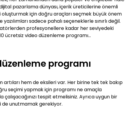
ijital pazarlama dünyası, içerik üreticilerine önemli
kleri oluşturmak için doğru araçları seçmek büyük önem
 yazılımları sadece pahalı seçeneklerle sınırlı değil.
törlerden profesyonellere kadar her seviyedeki
yi 10 ücretsiz video düzenleme programı…
o düzenleme programı
rtıları hem de eksileri var. Her birine tek tek bakıp
 Doğru seçimi yapmak için programı ne amaçla
a çalışacağınızı tespit etmelisiniz. Ayrıca uygun bir
ni de unutmamak gerekiyor.